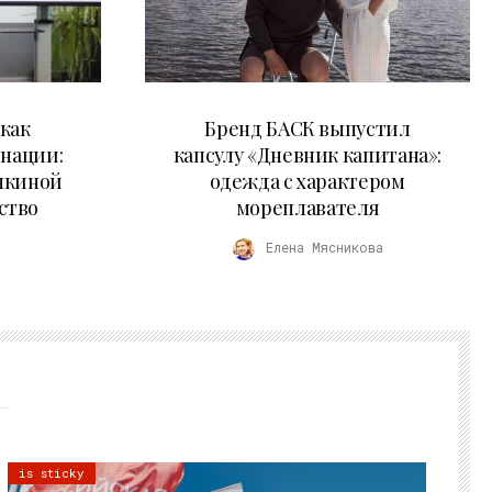
09.07.2026
как
Бренд БАСК выпустил
 нации:
капсулу «Дневник капитана»:
нкиной
одежда с характером
ство
мореплавателя
Елена Мясникова
is sticky