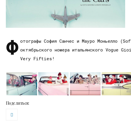
Ф
отографы София Санчес и Мауро Моньелло (Sof
октябрьского номера итальянского Vogue Gio
Very Fifties!
Поделиться: