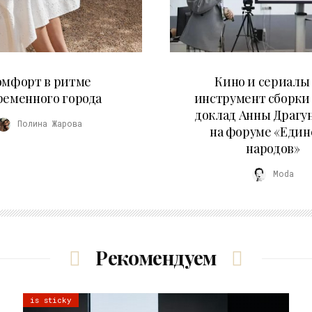
21.07.2026
10.07.2026
омфорт в ритме
Кино и сериалы 
ременного города
инструмент сборки
доклад Анны Драгу
Полина Жарова
на форуме «Един
народов»
Moda
Рекомендуем
is sticky