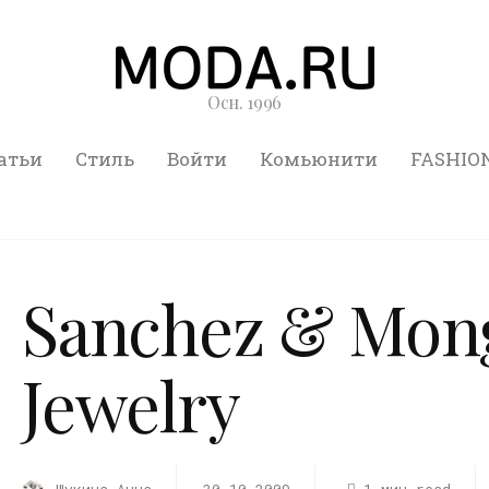
Осн. 1996
атьи
Стиль
Войти
Комьюнити
FASHIO
Sanchez & Mong
Jewelry