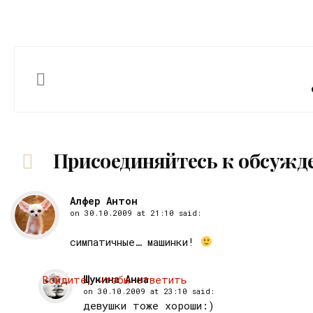
Присоединяйтесь к обсужд
Алфер Антон
on
30.10.2009 at 21:10
said:
симпатичные… машинки!
Войдите, чтобы ответить
Щукина Анна
on
30.10.2009 at 23:10
said:
девушки тоже хороши:)