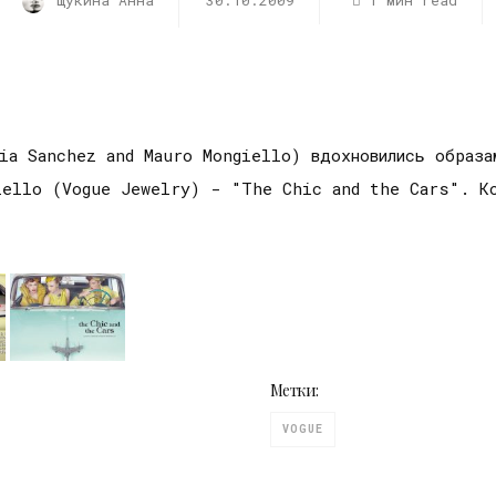
Щукина Анна
30.10.2009
1 мин read
ia Sanchez and Mauro Mongiello) вдохновились образа
iello (Vogue Jewelry) - "The Chic and the Cars". Ко
Метки:
VOGUE