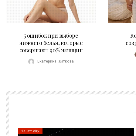
30.07.2026
5 ошибок при выборе
К
нижнего белья, которые
сов
совершают 90% женщин
Екатерина Житкова
is sticky