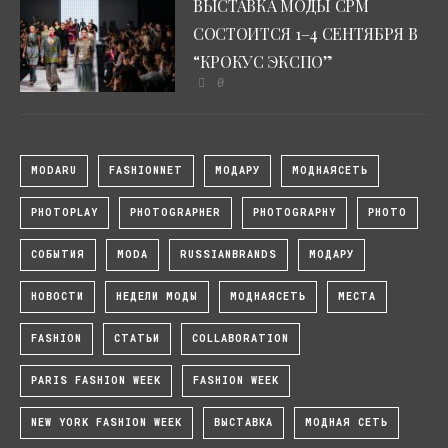
ВЫСТАВКА МОДЫ CPM
СОСТОИТСЯ 1–4 СЕНТЯБРЯ В
“КРОКУС ЭКСПО”
0
MODARU
FASHIONNET
МОДАРУ
МОДНАЯСЕТЬ
PHOTOPLAY
PHOTOGRAPHER
PHOTOGRAPHY
PHOTO
СОБЫТИЯ
MODA
RUSSIANBRANDS
МОДАРУ
НОВОСТИ
НЕДЕЛИ МОДЫ
МОДНАЯСЕТЬ
МЕСТА
FASHION
СТАТЬИ
COLLABORATION
PARIS FASHION WEEK
FASHION WEEK
NEW YORK FASHION WEEK
ВЫСТАВКА
МОДНАЯ СЕТЬ