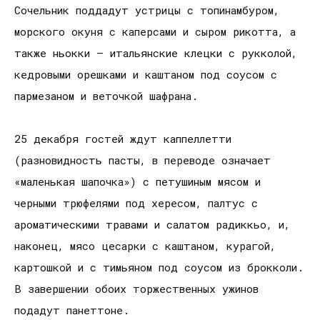
Сочельник поддадут устрицы с топинамбуром,
морского окуня с каперсами и сыром рикотта, а
также ньокки – итальянские клецки с рукколой,
кедровыми орешками и каштаном под соусом с
пармезаном и веточкой шафрана.
25 декабря гостей ждут каппеллетти
(разновидность пасты, в переводе означает
«маленькая шапочка») с петушиным мясом и
черными трюфелями под хересом, палтус с
ароматическими травами и салатом радиккьо, и,
наконец, мясо цесарки с каштаном, курагой,
картошкой и с тимьяном под соусом из брокколи.
В завершении обоих торжественных ужинов
подадут панеттоне.