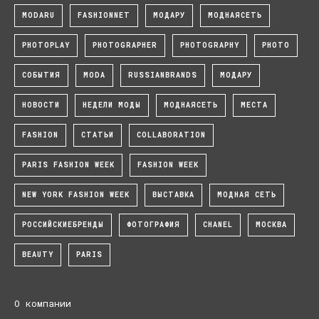
MODARU
FASHIONNET
МОДАРУ
МОДНАЯСЕТЬ
PHOTOPLAY
PHOTOGRAPHER
PHOTOGRAPHY
PHOTO
СОБЫТИЯ
MODA
RUSSIANBRANDS
МОДАРУ
НОВОСТИ
НЕДЕЛИ МОДЫ
МОДНАЯСЕТЬ
МЕСТА
FASHION
СТАТЬИ
COLLABORATION
PARIS FASHION WEEK
FASHION WEEK
NEW YORK FASHION WEEK
ВЫСТАВКА
МОДНАЯ СЕТЬ
РОССИЙСКИЕБРЕНДЫ
ФОТОГРАФИЯ
CHANEL
МОСКВА
BEAUTY
PARIS
О компании