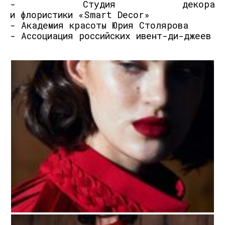
-
Студия
декора
и
флористики
«
Smart
Decor
»
-
Академия
красоты
Юрия Столярова
-
Ассоциа
ция
российских ивент-ди-джеев