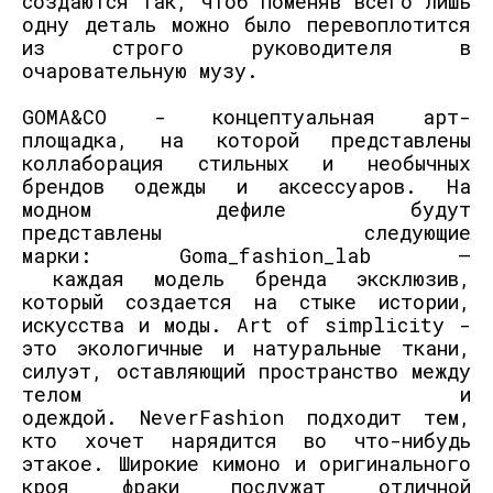
создаются так
, чтоб поменяв всего лишь
одну деталь
можно бы
л
о
перевоплотится
из строго руководителя в
очаровательную музу.
GOMA
&
CO
-
концептуальная арт-
площадка, на которой представлены
коллабораци
я стил
ь
ных и необычных
брендов одежды и ак
се
с
суаров.
На
модном дефиле будут
представлены
следующие
марки:
Goma
_
fashion
_
lab
–
каждая
модель
бренда
эксклюзив,
который создается на стыке истории,
искусства и моды.
Art
of
simplicity
-
эт
о
экологичные и натуральные ткани
,
силуэт, оставляющий простран
с
тво
между
те
лом и
одеждой.
NeverFashion
подходит тем
,
кто хочет
нарядится во ч
то-нибудь
этако
е.
Широкие кимоно и оригинального
кроя
ф
раки
послужат отличной