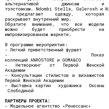
альтернативой джинсам и
толстовкам.
Ndombi
Stella
,
Galerosh
и
N
предла
га
ют
одежду, которая
раскрывает внутренний мир.
Обратите внимание
, что все модели
можно будет
приобрести на
импровизированном мар
кете
.
В программе мероприятия:
-
Легкий п
риветств
е
нный
фуршет
-
Показ
коллекций
A
NROSTORE
и
GOMA
&
CO
-
Нетворкинг от Первой Женской
Академии
-
Консультации стилистов и визажистов
Первой Женской Академии
- Выставка карт
ин художника Оксаны
Слободиной
ПАРТНЕРЫ ПРОЕКТА:
-
Модельное агентство
«
Ренессанс
»