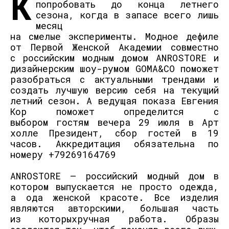
К
попробовать до конца летнего
сезона,
когда
в запасе всего лишь
м
есяц
на
смелые
эксперименты
.
Модное дефиле
от Перв
ой Женской Академии совместно
с
российс
ким мо
д
ным
домом
A
NROSTORE
и
дизайнерским
шоу-рум
ом
GOMA
&
CO
поможет
разобраться с актуальными трендами и
создать лучшую версию
себя
на текущий
летний сезон.
А в
е
д
ущая
пока
з
а
Евгения
Кор
поможет определится с
выбором
гост
ям
вечера 29 июля в Арт
холле Президент, сбор гостей в 19
часов. Аккредитация обязательна по
номеру +79269164769
A
NROSTORE
–
российский
модный дом
в
котором выпускается не просто одежда
,
а
ода женской красоте.
Все изделия
являются авторскими,
большая часть
из
к
о
торых
ручная работа. Образы