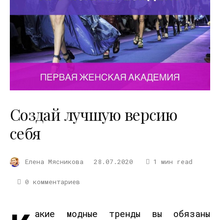
Создай лучшую версию
себя
Елена Мясникова
28.07.2020
1 мин read
0 комментариев
ак
ие
мо
дны
е
тренд
ы
вы обязаны