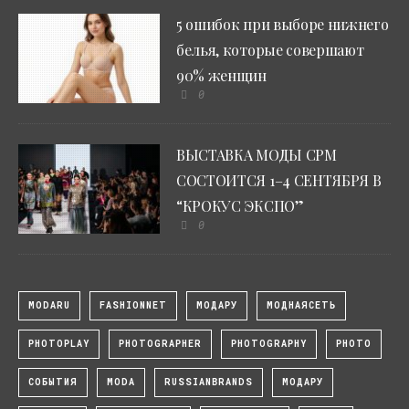
5 ошибок при выборе нижнего
белья, которые совершают
90% женщин
0
ВЫСТАВКА МОДЫ CPM
СОСТОИТСЯ 1–4 СЕНТЯБРЯ В
“КРОКУС ЭКСПО”
0
MODARU
FASHIONNET
МОДАРУ
МОДНАЯСЕТЬ
PHOTOPLAY
PHOTOGRAPHER
PHOTOGRAPHY
PHOTO
СОБЫТИЯ
MODA
RUSSIANBRANDS
МОДАРУ