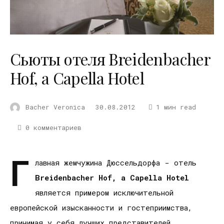
Сьюты отеля Breidenbacher
Hof, a Capella Hotel
Bacher Veronica
30.08.2012
1 мин read
0 комментариев
Г
лавная жемчужина Дюссельдорфа - отель
Breidenbacher
Hof
,
a
Capella
Hotel
является примером исключительной
европейской изысканности и гостеприимства,
принимая у себя лучших представителей