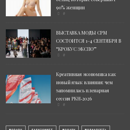
90% женщин
0
ВЫСТАВКА МОДЫ CPM
СОСТОИТСЯ 1–4 СЕНТЯБРЯ В
“КРОКУС ЭКСПО”
0
Креативная экономика как
новый язык влияния: чем
запомнилась пленарная
сессия РКН‑2026
0