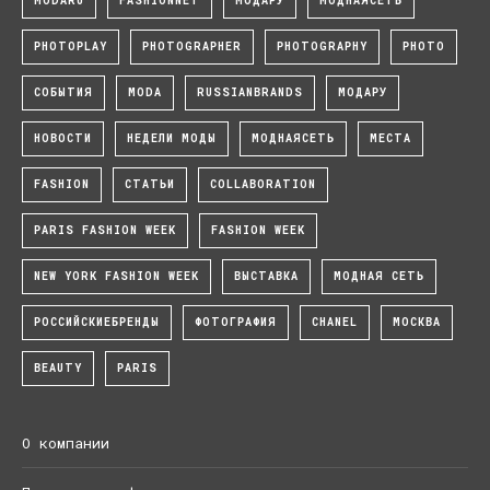
MODARU
FASHIONNET
МОДАРУ
МОДНАЯСЕТЬ
PHOTOPLAY
PHOTOGRAPHER
PHOTOGRAPHY
PHOTO
СОБЫТИЯ
MODA
RUSSIANBRANDS
МОДАРУ
НОВОСТИ
НЕДЕЛИ МОДЫ
МОДНАЯСЕТЬ
МЕСТА
FASHION
СТАТЬИ
COLLABORATION
PARIS FASHION WEEK
FASHION WEEK
NEW YORK FASHION WEEK
ВЫСТАВКА
МОДНАЯ СЕТЬ
РОССИЙСКИЕБРЕНДЫ
ФОТОГРАФИЯ
CHANEL
МОСКВА
BEAUTY
PARIS
О компании