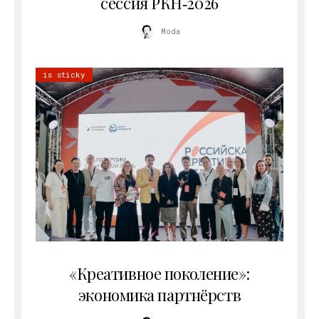
сессия РКН‑2026
Moda
is sticky
21.07.2026
«Креативное поколение»:
экономика партнёрств