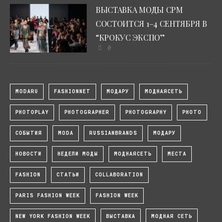
ВЫСТАВКА МОДЫ CPM
СОСТОИТСЯ 1–4 СЕНТЯБРЯ В
“КРОКУС ЭКСПО”
0
MODARU
FASHIONNET
МОДАРУ
МОДНАЯСЕТЬ
PHOTOPLAY
PHOTOGRAPHER
PHOTOGRAPHY
PHOTO
СОБЫТИЯ
MODA
RUSSIANBRANDS
МОДАРУ
НОВОСТИ
НЕДЕЛИ МОДЫ
МОДНАЯСЕТЬ
МЕСТА
FASHION
СТАТЬИ
COLLABORATION
PARIS FASHION WEEK
FASHION WEEK
NEW YORK FASHION WEEK
ВЫСТАВКА
МОДНАЯ СЕТЬ