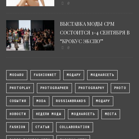
0
ВЫСТАВКА МОДЫ CPM
СОСТОИТСЯ 1–4 СЕНТЯБРЯ В
“КРОКУС ЭКСПО”
0
MODARU
FASHIONNET
МОДАРУ
МОДНАЯСЕТЬ
PHOTOPLAY
PHOTOGRAPHER
PHOTOGRAPHY
PHOTO
СОБЫТИЯ
MODA
RUSSIANBRANDS
МОДАРУ
НОВОСТИ
НЕДЕЛИ МОДЫ
МОДНАЯСЕТЬ
МЕСТА
FASHION
СТАТЬИ
COLLABORATION