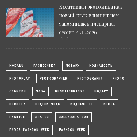
Креативная экономика как
новый язык влияния: чем
запомнилась пленарная
сессия РКН‑2026
0
MODARU
FASHIONNET
МОДАРУ
МОДНАЯСЕТЬ
PHOTOPLAY
PHOTOGRAPHER
PHOTOGRAPHY
PHOTO
СОБЫТИЯ
MODA
RUSSIANBRANDS
МОДАРУ
НОВОСТИ
НЕДЕЛИ МОДЫ
МОДНАЯСЕТЬ
МЕСТА
FASHION
СТАТЬИ
COLLABORATION
PARIS FASHION WEEK
FASHION WEEK