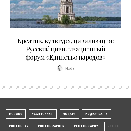
02.07.2026
Креатив, культура, цивилизация:
Русский цивилизационный
форум «Единство народов»
Moda
MODARU
FASHIONNET
МОДАРУ
МОДНАЯСЕТЬ
PHOTOPLAY
PHOTOGRAPHER
PHOTOGRAPHY
PHOTO