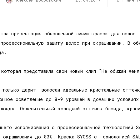
Алексей Бобровский
28.04.2017
1 мин r
шла презентация обновленной линии красок для волос.
профессиональную защиту волос при окрашивании. В об
да.
 которая представила свой новый клип "Не обижай меня
 только дарит волосам идеальные кристальные оттенк
онное осветление до 8-9 уровней в домашних условиях
блонд». Ослепительный холодный оттенок блонда, краси
шнего использования с профессиональной технологией S
е окрашивания до 80%. Краска SYOSS с технологией SA