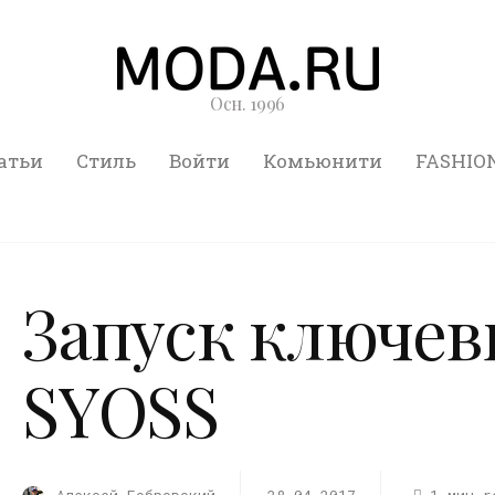
Осн. 1996
атьи
Стиль
Войти
Комьюнити
FASHIO
Запуск ключев
SYOSS