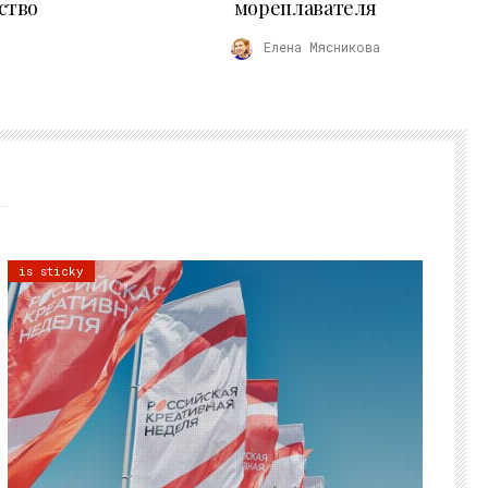
ство
мореплавателя
Елена Мясникова
is sticky