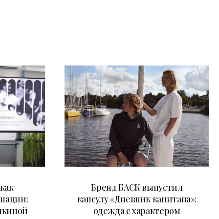
09.07.2026
как
Бренд БАСК выпустил
 нации:
капсулу «Дневник капитана»:
нкиной
одежда с характером