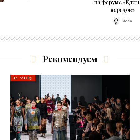
на форуме «Един
народов»
Moda
Рекомендуем
is sticky