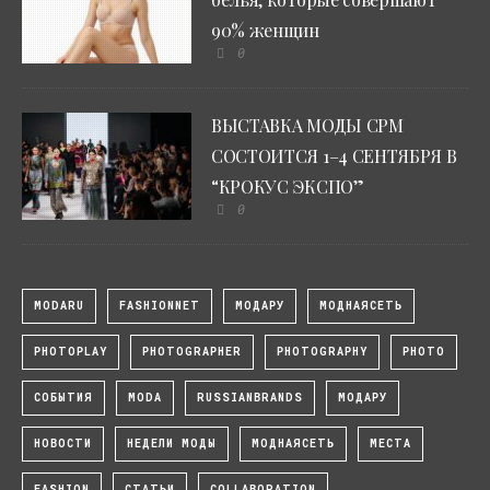
90% женщин
0
ВЫСТАВКА МОДЫ CPM
СОСТОИТСЯ 1–4 СЕНТЯБРЯ В
“КРОКУС ЭКСПО”
0
MODARU
FASHIONNET
МОДАРУ
МОДНАЯСЕТЬ
PHOTOPLAY
PHOTOGRAPHER
PHOTOGRAPHY
PHOTO
СОБЫТИЯ
MODA
RUSSIANBRANDS
МОДАРУ
НОВОСТИ
НЕДЕЛИ МОДЫ
МОДНАЯСЕТЬ
МЕСТА
FASHION
СТАТЬИ
COLLABORATION