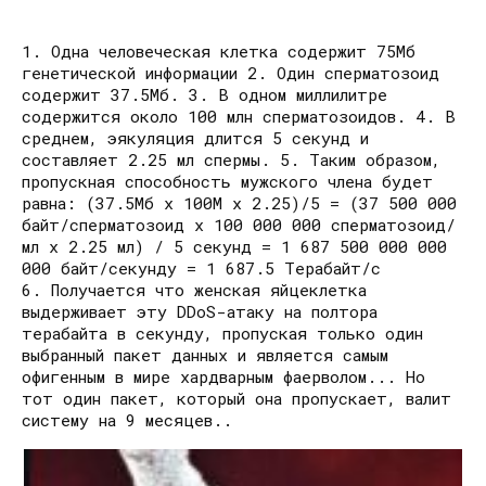
1. Одна человеческая клетка содержит 75Мб
генетической информации 2. Один cпepматозоид
содержит 37.5Мб. 3. В одном миллилитре
содержится около 100 млн cпepматозоидов. 4. В
среднем, эякуляция длится 5 секунд и
составляет 2.25 мл cпepмы. 5. Таким образом,
пропускная способность мужского члена будет
равна: (37.5Мб x 100M x 2.25)/5 = (37 500 000
байт/cпepматозоид x 100 000 000 cпepматозоид/
мл x 2.25 мл) / 5 секунд = 1 687 500 000 000
000 байт/секунду = 1 687.5 Терабайт/с
6. Получается что женская яйцеклетка
выдерживает эту DDoS-атаку на полтора
терабайта в секунду, пропуская только один
выбранный пакет данных и является самым
офигенным в мире хардварным фаерволом... Но
тот один пакет, который она пропускает, валит
систему на 9 месяцев..