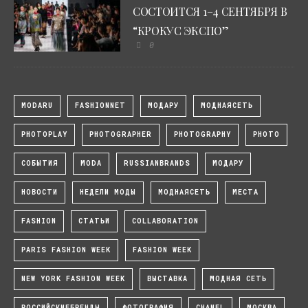
СОСТОИТСЯ 1–4 СЕНТЯБРЯ В
“КРОКУС ЭКСПО”
0
MODARU
FASHIONNET
МОДАРУ
МОДНАЯСЕТЬ
PHOTOPLAY
PHOTOGRAPHER
PHOTOGRAPHY
PHOTO
СОБЫТИЯ
MODA
RUSSIANBRANDS
МОДАРУ
НОВОСТИ
НЕДЕЛИ МОДЫ
МОДНАЯСЕТЬ
МЕСТА
FASHION
СТАТЬИ
COLLABORATION
PARIS FASHION WEEK
FASHION WEEK
NEW YORK FASHION WEEK
ВЫСТАВКА
МОДНАЯ СЕТЬ
РОССИЙСКИЕБРЕНДЫ
ФОТОГРАФИЯ
CHANEL
МОСКВА