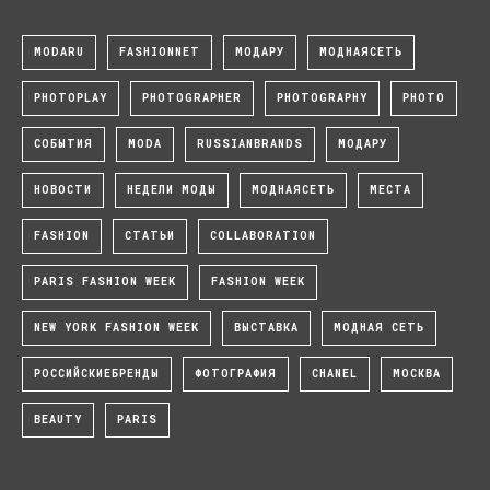
MODARU
FASHIONNET
МОДАРУ
МОДНАЯСЕТЬ
PHOTOPLAY
PHOTOGRAPHER
PHOTOGRAPHY
PHOTO
СОБЫТИЯ
MODA
RUSSIANBRANDS
МОДАРУ
НОВОСТИ
НЕДЕЛИ МОДЫ
МОДНАЯСЕТЬ
МЕСТА
FASHION
СТАТЬИ
COLLABORATION
PARIS FASHION WEEK
FASHION WEEK
NEW YORK FASHION WEEK
ВЫСТАВКА
МОДНАЯ СЕТЬ
РОССИЙСКИЕБРЕНДЫ
ФОТОГРАФИЯ
CHANEL
МОСКВА
BEAUTY
PARIS