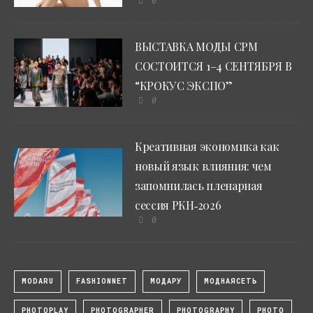
0
ВЫСТАВКА МОДЫ CPM
СОСТОИТСЯ 1–4 СЕНТЯБРЯ В
“КРОКУС ЭКСПО”
0
Креативная экономика как
новый язык влияния: чем
запомнилась пленарная
сессия РКН‑2026
0
MODARU
FASHIONNET
МОДАРУ
МОДНАЯСЕТЬ
PHOTOPLAY
PHOTOGRAPHER
PHOTOGRAPHY
PHOTO