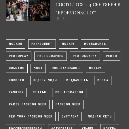
СОСТОИТСЯ 1–4 СЕНТЯБРЯ В
“КРОКУС ЭКСПО”
0
MODARU
FASHIONNET
МОДАРУ
МОДНАЯСЕТЬ
PHOTOPLAY
PHOTOGRAPHER
PHOTOGRAPHY
PHOTO
СОБЫТИЯ
MODA
RUSSIANBRANDS
МОДАРУ
НОВОСТИ
НЕДЕЛИ МОДЫ
МОДНАЯСЕТЬ
МЕСТА
FASHION
СТАТЬИ
COLLABORATION
PARIS FASHION WEEK
FASHION WEEK
NEW YORK FASHION WEEK
ВЫСТАВКА
МОДНАЯ СЕТЬ
РОССИЙСКИЕБРЕНДЫ
ФОТОГРАФИЯ
CHANEL
МОСКВА