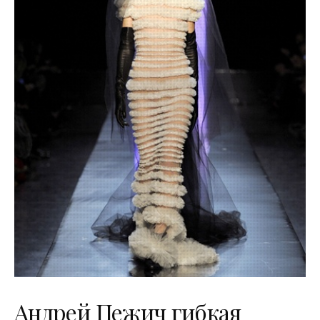
Андрей Пежич гибкая