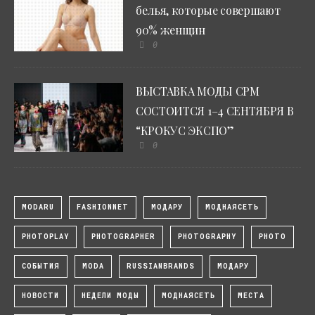
белья, которые совершают
90% женщин
0
ВЫСТАВКА МОДЫ CPM
СОСТОИТСЯ 1–4 СЕНТЯБРЯ В
“КРОКУС ЭКСПО”
0
MODARU
FASHIONNET
МОДАРУ
МОДНАЯСЕТЬ
PHOTOPLAY
PHOTOGRAPHER
PHOTOGRAPHY
PHOTO
СОБЫТИЯ
MODA
RUSSIANBRANDS
МОДАРУ
НОВОСТИ
НЕДЕЛИ МОДЫ
МОДНАЯСЕТЬ
МЕСТА