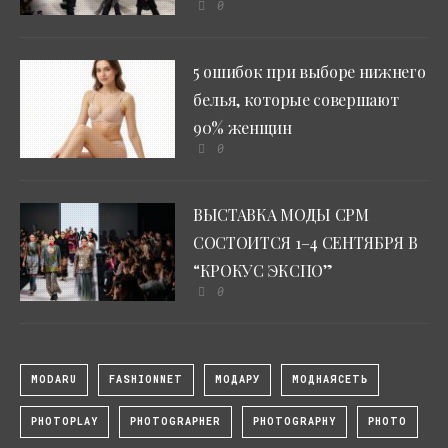
0
5 ошибок при выборе нижнего
белья, которые совершают
90% женщин
0
ВЫСТАВКА МОДЫ CPM
СОСТОИТСЯ 1–4 СЕНТЯБРЯ В
“КРОКУС ЭКСПО”
0
MODARU
FASHIONNET
МОДАРУ
МОДНАЯСЕТЬ
PHOTOPLAY
PHOTOGRAPHER
PHOTOGRAPHY
PHOTO