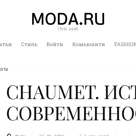
Осн. 1996
атьи
Стиль
Войти
Комьюнити
FASHIO
СОТЫ
CHAUMET. ИС
СОВРЕМЕННО