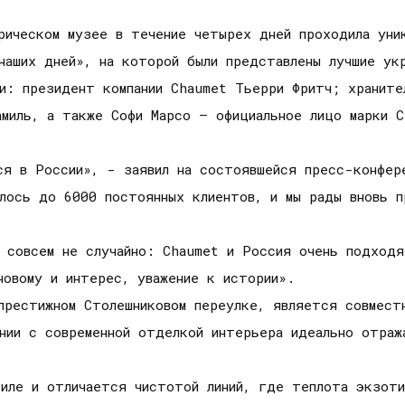
рическом музее в течение четырех дней проходила уни
наших дней», на которой были представлены лучшие ук
и: президент компании Chaumet Тьерри Фритч; храните
амиль, а также Софи Марсо – официальное лицо марки C
ся в России», - заявил на состоявшейся пресс-конфер
алось до 6000 постоянных клиентов, и мы рады вновь 
и совсем не случайно: Chaumet и Россия очень подход
новому и интерес, уважение к истории».
престижном Столешниковом переулке, является совмест
ании с современной отделкой интерьера идеально отра
иле и отличается чистотой линий, где теплота экзоти