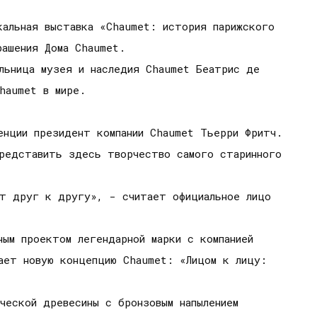
кальная выставка «Chaumet: история парижского
рашения Дома Chaumet.
льница музея и наследия Chaumet Беатрис де
haumet в мире.
енции президент компании Chaumet Тьерри Фритч.
представить здесь творчество самого старинного
ят друг к другу», - считает официальное лицо
ным проектом легендарной марки с компанией
жает новую концепцию Chaumet: «Лицом к лицу:
ческой древесины с бронзовым напылением