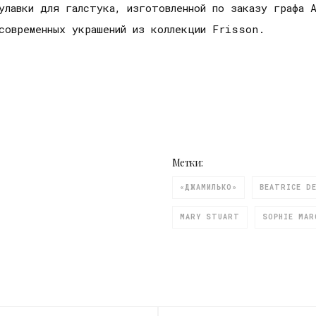
улавки для галстука, изготовленной по заказу графа А
современных украшений из коллекции Frisson.
Метки:
«ДЖАМИЛЬКО»
BEATRICE DE
MARY STUART
SOPHIE MAR