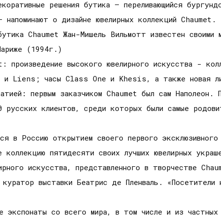
екоративные решения бутика – переливающийся бургунд
– напоминают о дизайне ювелирных коллекций Chaumet.
утика Chaumet Жан-Мишель Вильмотт известен своими м
Париже (1994г.)
t: произведение высокого ювелирного искусства - ко
x и Liens; часы Class One и Khesis, а также новая ли
атией: первым заказчиком Chaumet был сам Наполеон. П
0 русских клиентов, среди которых были самые родови
ся в Россию открытием своего первого эксклюзивного
е коллекцию пятидесяти своих лучших ювелирных украше
ирного искусства, представленного в творчестве Chau
и куратор выставки Беатрис де Пленваль. «Посетители
е экспонаты со всего мира, в том числе и из частных