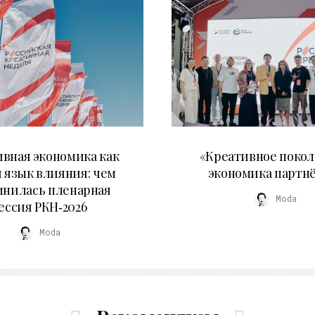
22.07.2026
21.07.2026
вная экономика как
«Креативное покол
 язык влияния: чем
экономика партн
мнилась пленарная
Moda
ессия РКН‑2026
Moda