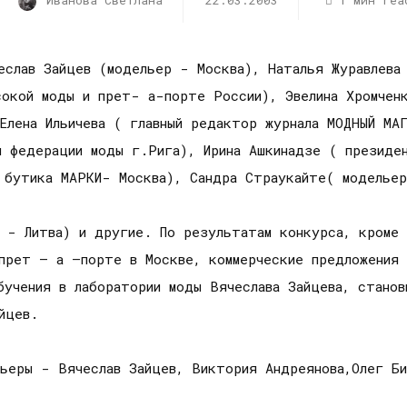
Иванова Светлана
22.03.2003
1 мин rea
еслав Зайцев (модельер - Москва), Наталья Журавлева
сокой моды и прет- а-порте России), Эвелина Хромчен
Елена Ильичева ( главный редактор журнала МОДНЫЙ МА
й федерации моды г.Рига), Ирина Ашкинадзе ( президе
 бутика МАРКИ- Москва), Сандра Страукайте( модельер
 - Литва) и другие. По результатам конкурса, кроме 
 прет – а –порте в Москве, коммерческие предложения
учения в лаборатории моды Вячеслава Зайцева, станов
йцев.
ьеры - Вячеслав Зайцев, Виктория Андреянова,Олег Би