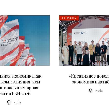
is sticky
22.07.2026
21.07.2026
вная экономика как
«Креативное покол
 язык влияния: чем
экономика партн
мнилась пленарная
Moda
ессия РКН‑2026
Moda