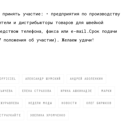
т принять участие: • предприятия по производству
ители и дистрибьюторы товаров для швейной
редством телефона, факса или e-mail.Срок подачи
7 положения об участии). Желаем удачи!
OFFICIEL
АЛЕКСАНДР ШУМСКИЙ
АНДРЕЙ АБОЛЕНКИН
ЛЬИЧЕВА
ЕЛЕНА СТРАХОВА
ИРИНА АШКИНАДЗЕ
МАРКИ
 ЖУРАВЛЕВА
НЕДЕЛИ МОДЫ
НОВОСТИ
ОЛЕГ БИРЮКОВ
СТРАУКАЙТЕ
ЭВЕЛИНА ХРОМЧЕНКО