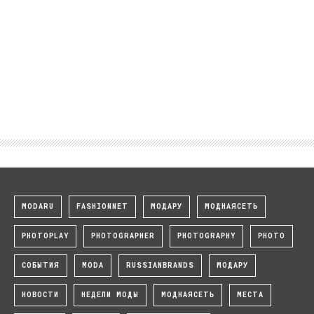
MODARU
FASHIONNET
МОДАРУ
МОДНАЯСЕТЬ
PHOTOPLAY
PHOTOGRAPHER
PHOTOGRAPHY
PHOTO
СОБЫТИЯ
MODA
RUSSIANBRANDS
МОДАРУ
НОВОСТИ
НЕДЕЛИ МОДЫ
МОДНАЯСЕТЬ
МЕСТА