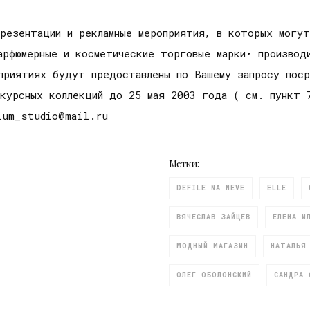
презентации и рекламные мероприятия, в которых могу
арфюмерные и косметические торговые марки• производ
оприятиях будут предоставлены по Вашему запросу пос
нкурсных коллекций до 25 мая 2003 года ( см. пункт 
ium_studio@mail.ru
Метки:
DEFILE NA NEVE
ELLE
ВЯЧЕСЛАВ ЗАЙЦЕВ
ЕЛЕНА И
МОДНЫЙ МАГАЗИН
НАТАЛЬЯ
ОЛЕГ ОБОЛОНСКИЙ
САНДРА 