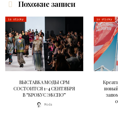
Похожие записи
is sticky
is sticky
22.07.2026
ВЫСТАВКА МОДЫ CPM
Креати
СОСТОИТСЯ 1–4 СЕНТЯБРЯ
новый
В “КРОКУС ЭКСПО”
запо
с
Moda