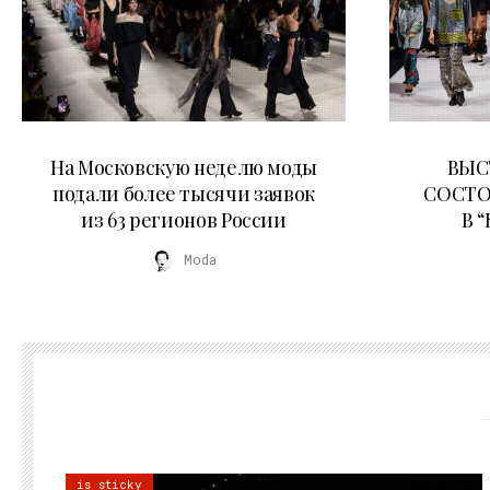
06.08.2026
На Московскую неделю моды
ВЫС
подали более тысячи заявок
СОСТО
из 63 регионов России
В 
Moda
is sticky