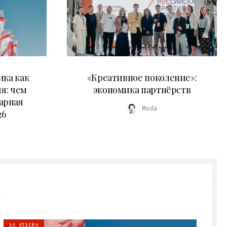
21.07.2026
ика как
«Креативное поколение»:
я: чем
экономика партнёрств
арная
Moda
26
is sticky