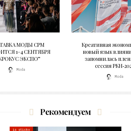
22.07.2026
22.07.2026
ТАВКА МОДЫ CPM
Креативная эконом
ИТСЯ 1–4 СЕНТЯБРЯ
новый язык влияни
“КРОКУС ЭКСПО”
запомнилась плен
сессия РКН‑20
Moda
Moda
Рекомендуем
is sticky