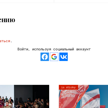
ению
аться
.
Войти, используя социальный аккаунт
is sticky