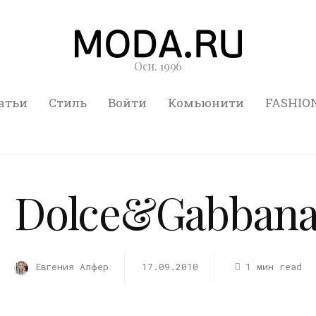
Осн. 1996
атьи
Стиль
Войти
Комьюнити
FASHIO
Dolce&Gabbana
Евгения Алфер
17.09.2010
1 мин read