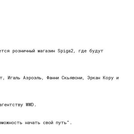
ется розничный магазин Spiga2, где будут
т, Игаль Азроэль, Фанни Скьявони, Эркан Кору и
агентству WWD.
зможность начать свой путь".