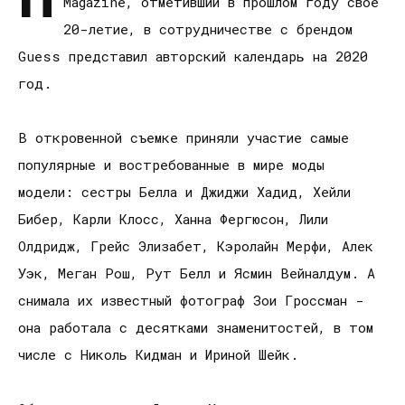
Magazine, отметивший в прошлом году свое
20-летие, в сотрудничестве с брендом
Guess представил авторский календарь на 2020
год.
В откровенной съемке приняли участие самые
популярные и востребованные в мире моды
модели: сестры Белла и Джиджи Хадид, Хейли
Бибер, Карли Клосс, Ханна Фергюсон, Лили
Олдридж, Грейс Элизабет, Кэролайн Мерфи, Алек
Уэк, Меган Рош, Рут Белл и Ясмин Вейналдум. А
снимала их известный фотограф Зои Гроссман -
она работала с десятками знаменитостей, в том
числе с Николь Кидман и Ириной Шейк.