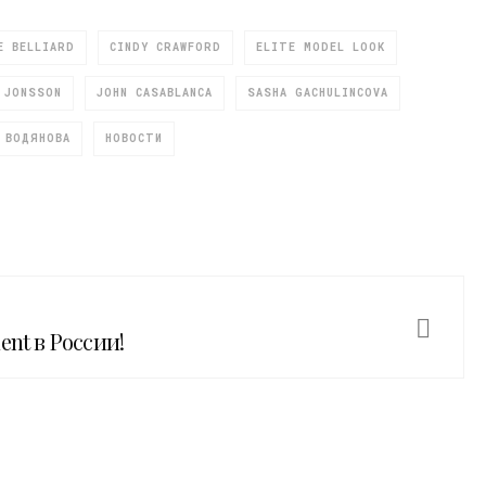
E BELLIARD
CINDY CRAWFORD
ELITE MODEL LOOK
 JONSSON
JOHN CASABLANCA
SASHA GACHULINCOVA
 ВОДЯНОВА
НОВОСТИ
ent в России!