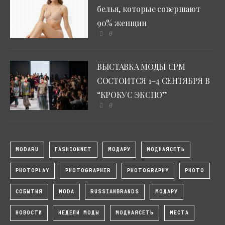
белья, которые совершают
90% женщин
0
ВЫСТАВКА МОДЫ CPM
СОСТОИТСЯ 1–4 СЕНТЯБРЯ В
“КРОКУС ЭКСПО”
0
MODARU
FASHIONNET
МОДАРУ
МОДНАЯСЕТЬ
PHOTOPLAY
PHOTOGRAPHER
PHOTOGRAPHY
PHOTO
СОБЫТИЯ
MODA
RUSSIANBRANDS
МОДАРУ
НОВОСТИ
НЕДЕЛИ МОДЫ
МОДНАЯСЕТЬ
МЕСТА