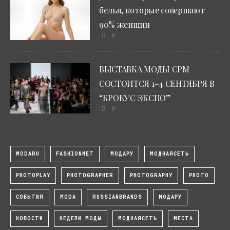
белья, которые совершают
90% женщин
0
ВЫСТАВКА МОДЫ CPM
СОСТОИТСЯ 1–4 СЕНТЯБРЯ В
“КРОКУС ЭКСПО”
0
MODARU
FASHIONNET
МОДАРУ
МОДНАЯСЕТЬ
PHOTOPLAY
PHOTOGRAPHER
PHOTOGRAPHY
PHOTO
СОБЫТИЯ
MODA
RUSSIANBRANDS
МОДАРУ
НОВОСТИ
НЕДЕЛИ МОДЫ
МОДНАЯСЕТЬ
МЕСТА