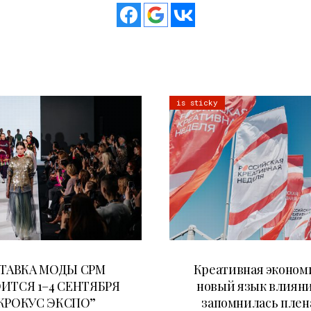
is sticky
22.07.2026
22.07.2026
ТАВКА МОДЫ CPM
Креативная эконом
ИТСЯ 1–4 СЕНТЯБРЯ
новый язык влияни
“КРОКУС ЭКСПО”
запомнилась плен