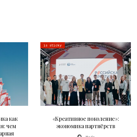
is sticky
21.07.2026
ика как
«Креативное поколение»:
я: чем
экономика партнёрств
арная
Moda