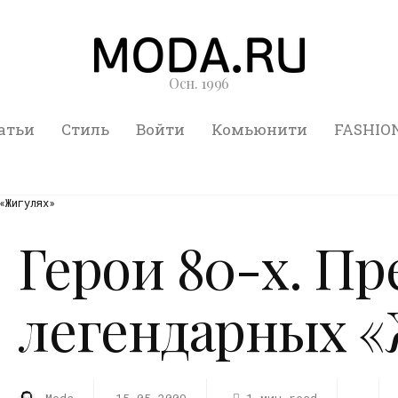
Осн. 1996
атьи
Стиль
Войти
Комьюнити
FASHIO
«Жигулях»
Герои 80-х. Пр
легендарных «