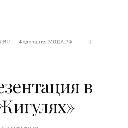
N.RU
Федерация МОДА.РФ
езентация в
Жигулях»