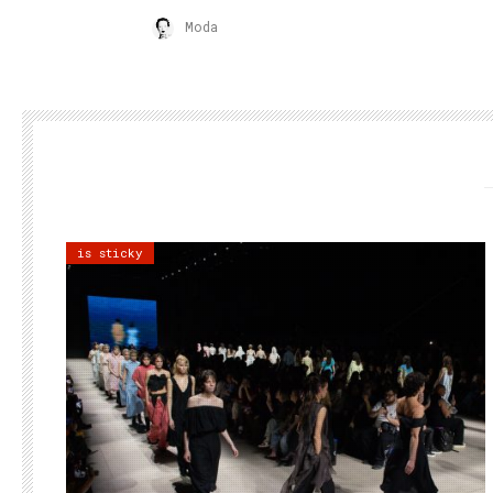
Moda
is sticky