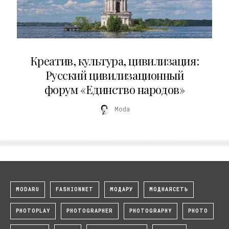
02.07.2026
Креатив, культура, цивилизация:
Русский цивилизационный
форум «Единство народов»
Moda
MODARU
FASHIONNET
МОДАРУ
МОДНАЯСЕТЬ
PHOTOPLAY
PHOTOGRAPHER
PHOTOGRAPHY
PHOTO