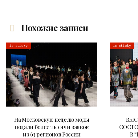
Похожие записи
is sticky
is sticky
06.08.2026
На Московскую неделю моды
ВЫС
подали более тысячи заявок
СОСТО
из 63 регионов России
В 