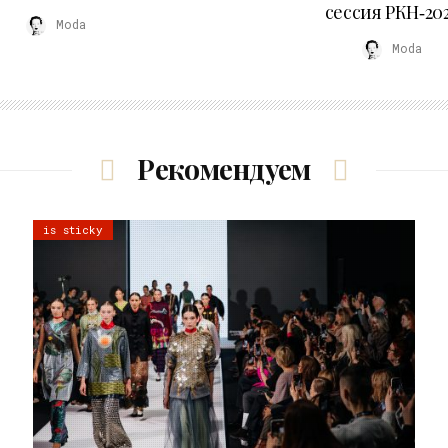
сессия РКН‑20
Moda
Moda
Рекомендуем
is sticky