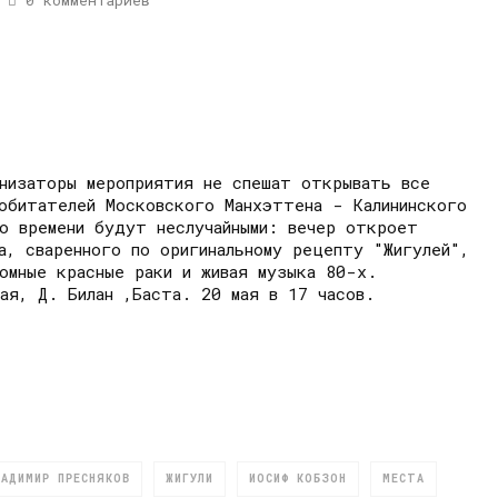
0 комментариев
низаторы мероприятия не спешат открывать все
обитателей Московского Манхэттена - Калининского
о времени будут неслучайными: вечер откроет
а, сваренного по оригинальному рецепту "Жигулей",
омные красные раки и живая музыка 80-х.
ая, Д. Билан ,Баста. 20 мая в 17 часов.
ЛАДИМИР ПРЕСНЯКОВ
ЖИГУЛИ
ИОСИФ КОБЗОН
МЕСТА