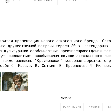
Moda
15.05.2009
1 мин read
тоится презентация нового алкогольного бренда. Орга
ате дружественной встречи героев 80-х, легендарных 
с культурными особенностями времяпрепровождения тог
ут насладиться незабываемым вкусом легендарного пив
 также заявлены "Кремлевская" ковровая дорожка, огр
себя С. Мазаев, В. Сюткин, В. Пресняков, Л. Милявск
Метки:
DIMA BILAN
АНОНСЫ
В