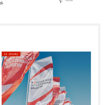
26
is sticky