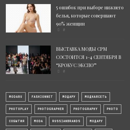
5 ошибок при выборе нижнего
белья, которые совершают
90% женщин
0
ВЫСТАВКА МОДЫ CPM
СОСТОИТСЯ 1–4 СЕНТЯБРЯ В
“КРОКУС ЭКСПО”
0
MODARU
FASHIONNET
МОДАРУ
МОДНАЯСЕТЬ
PHOTOPLAY
PHOTOGRAPHER
PHOTOGRAPHY
PHOTO
СОБЫТИЯ
MODA
RUSSIANBRANDS
МОДАРУ