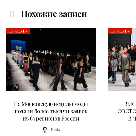
Похожие записи
is sticky
is sticky
06.08.2026
На Московскую неделю моды
ВЫС
подали более тысячи заявок
СОСТО
из 63 регионов России
В 
Moda