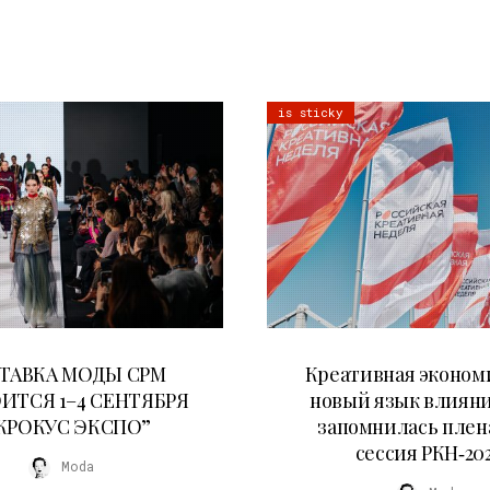
is sticky
22.07.2026
22.07.2026
ТАВКА МОДЫ CPM
Креативная эконом
ИТСЯ 1–4 СЕНТЯБРЯ
новый язык влияни
“КРОКУС ЭКСПО”
запомнилась плен
сессия РКН‑20
Moda