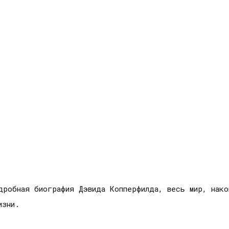
дробная биография Дэвида Копперфилда, весь мир, нак
изни.