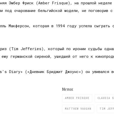
няя Эмбер Фриск (Amber Frisque), на прошлой неделе 
и под очарование бельгийской модели, не поговорив с
лль Макферсон, которая в 1994 году успела сыграть 
риз (Tim Jefferies), который по иронии судьбы одна
й ему германской сиреной, ушедшей от него к кинопро
s’s Diary» («Дневник Бриджит Джоунс») он увивался в
Метки:
AMBER FRISQUE
CLAUDIA S
MATTHEW VAUGHN
TIM JEF