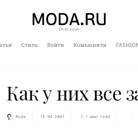
Осн. 1996
атьи
Стиль
Войти
Комьюнити
FASHIO
Как у них все 
Moda
13.04.2001
1 мин read