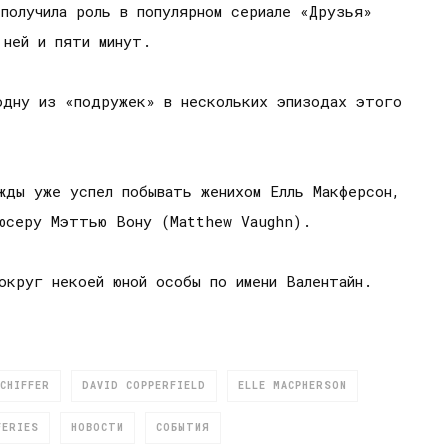
получила роль в популярном сериале «Друзья»
 ней и пяти минут.
одну из «подружек» в нескольких эпизодах этого
жды уже успел побывать женихом Елль Макферсон,
дюсеру Мэттью Вону (Matthew Vaughn).
округ некоей юной особы по имени Валентайн.
CHIFFER
DAVID COPPERFIELD
ELLE MACPHERSON
FERIES
НОВОСТИ
СОБЫТИЯ