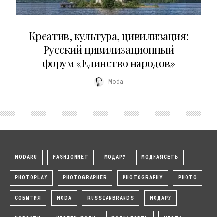
02.07.2026
Креатив, культура, цивилизация:
Русский цивилизационный
форум «Единство народов»
Moda
MODARU
FASHIONNET
МОДАРУ
МОДНАЯСЕТЬ
PHOTOPLAY
PHOTOGRAPHER
PHOTOGRAPHY
PHOTO
СОБЫТИЯ
MODA
RUSSIANBRANDS
МОДАРУ