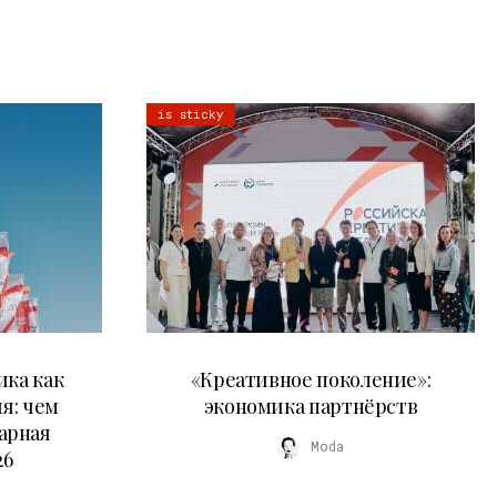
is sticky
21.07.2026
ика как
«Креативное поколение»:
я: чем
экономика партнёрств
арная
Moda
26