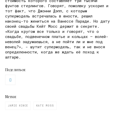
стоимость которого составляет три тысячи
фунтов стерлингов. Говорят, помолвку ускорил и
тот факт, что Джонни Дэпп, с которым
супермодель встречалась в юности, решил
наконец-то жениться на Ванессе Паради. Но дату
своей свадьбы Кейт Мосс держит в секрете.
«Когда кругом все только и говорят, что о
свадьбе, подвенечном платье и кольцах – волей-
неволей задумаешься, а не пойти ли и мне под
венец?», - шутит супермодель, так и не внося
определенности, когда же ждать её поход к
алтарю.
Поделиться:
Метки:
JAMIE HINCE
KATE MOSS