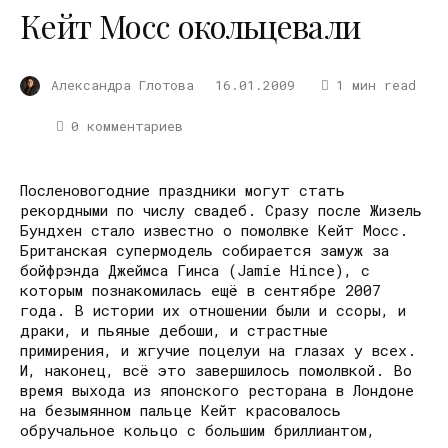
Кейт Мосс окольцевали
Александра Глотова
16.01.2009
1 мин read
0 комментариев
Посленовогодние праздники могут стать
рекордными по числу свадеб. Сразу после Жизель
Бундхен стало известно о помолвке Кейт Мосс.
Британская супермодель собирается замуж за
бойфрэнда Джеймса Гинса (Jamie Hince), с
которым познакомилась ещё в сентябре 2007
года. В истории их отношении были и ссоры, и
драки, и пьяные дебоши, и страстные
примирения, и жгучие поцелуи на глазах у всех.
И, наконец, всё это завершилось помолвкой. Во
время выхода из японского ресторана в Лондоне
на безымянном пальце Кейт красовалось
обручальное кольцо с большим бриллиантом,