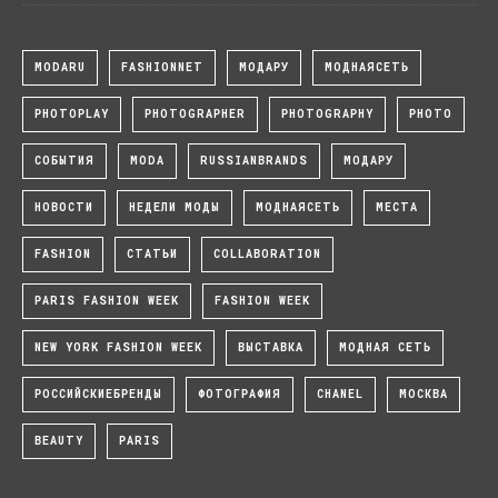
MODARU
FASHIONNET
МОДАРУ
МОДНАЯСЕТЬ
PHOTOPLAY
PHOTOGRAPHER
PHOTOGRAPHY
PHOTO
СОБЫТИЯ
MODA
RUSSIANBRANDS
МОДАРУ
НОВОСТИ
НЕДЕЛИ МОДЫ
МОДНАЯСЕТЬ
МЕСТА
FASHION
СТАТЬИ
COLLABORATION
PARIS FASHION WEEK
FASHION WEEK
NEW YORK FASHION WEEK
ВЫСТАВКА
МОДНАЯ СЕТЬ
РОССИЙСКИЕБРЕНДЫ
ФОТОГРАФИЯ
CHANEL
МОСКВА
BEAUTY
PARIS