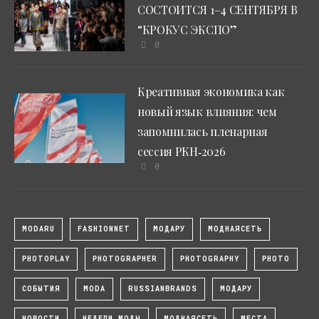
СОСТОИТСЯ 1–4 СЕНТЯБРЯ В
“КРОКУС ЭКСПО”
0
Креативная экономика как
новый язык влияния: чем
запомнилась пленарная
сессия РКН‑2026
0
MODARU
FASHIONNET
МОДАРУ
МОДНАЯСЕТЬ
PHOTOPLAY
PHOTOGRAPHER
PHOTOGRAPHY
PHOTO
СОБЫТИЯ
MODA
RUSSIANBRANDS
МОДАРУ
НОВОСТИ
НЕДЕЛИ МОДЫ
МОДНАЯСЕТЬ
МЕСТА