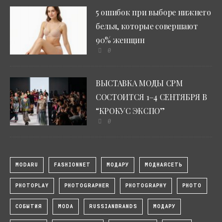
5 ошибок при выборе нижнего
белья, которые совершают
90% женщин
0
ВЫСТАВКА МОДЫ CPM
СОСТОИТСЯ 1–4 СЕНТЯБРЯ В
“КРОКУС ЭКСПО”
0
MODARU
FASHIONNET
МОДАРУ
МОДНАЯСЕТЬ
PHOTOPLAY
PHOTOGRAPHER
PHOTOGRAPHY
PHOTO
СОБЫТИЯ
MODA
RUSSIANBRANDS
МОДАРУ