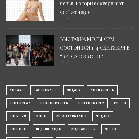
белья, которые совершают
90% женщин
0
ВЫСТАВКА МОДЫ CPM
СОСТОИТСЯ 1–4 СЕНТЯБРЯ В
“КРОКУС ЭКСПО”
0
MODARU
FASHIONNET
МОДАРУ
МОДНАЯСЕТЬ
PHOTOPLAY
PHOTOGRAPHER
PHOTOGRAPHY
PHOTO
СОБЫТИЯ
MODA
RUSSIANBRANDS
МОДАРУ
НОВОСТИ
НЕДЕЛИ МОДЫ
МОДНАЯСЕТЬ
МЕСТА