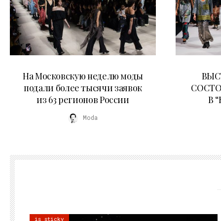
06.08.2026
На Московскую неделю моды
ВЫС
подали более тысячи заявок
СОСТО
из 63 регионов России
В 
Moda
is sticky