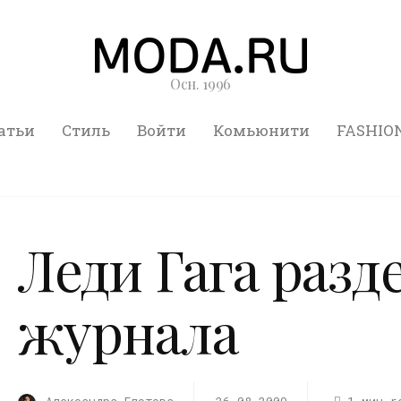
Осн. 1996
атьи
Стиль
Войти
Комьюнити
FASHIO
Леди Гага разд
журнала