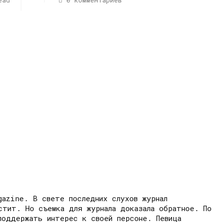
ead
0 комментариев
gazine. В свете последних слухов журнал
стит. Но съемка для журнала доказала обратное. По
поддержать интерес к своей персоне. Певица