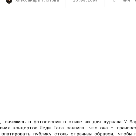
Александра Глотова
26.08.2009
1 мин r
, снявшись в фотосессии в стиле ню для журнала V Ma
авних концертов Леди Гага заявила, что она – трансве
а эпатировать публику столь странным образом, чтобы 