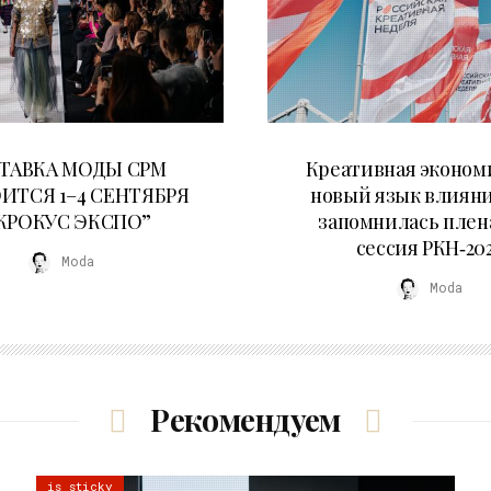
22.07.2026
22.07.2026
ТАВКА МОДЫ CPM
Креативная эконом
ИТСЯ 1–4 СЕНТЯБРЯ
новый язык влияни
“КРОКУС ЭКСПО”
запомнилась плен
сессия РКН‑20
Moda
Moda
Рекомендуем
is sticky