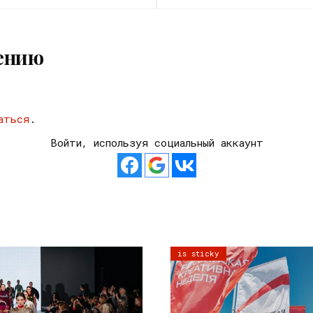
ению
аться
.
Войти, используя социальный аккаунт
is sticky