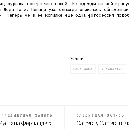
ниц журнала совершенно голой. Из одежды на ней красу
ы Леди ГаГи. Певица уже однажды снималась обнаженной
ей. Теперь же в её копилке еще одна фотосессия подо
Метки:
LADY GAGA
V MAGAZINE
ПРЕДЫДУЩАЯ ЗАПИСЬ
СЛЕДУЮЩАЯ ЗАПИСЬ
м Руслана Фернандеса
Carrera y Carrera в 