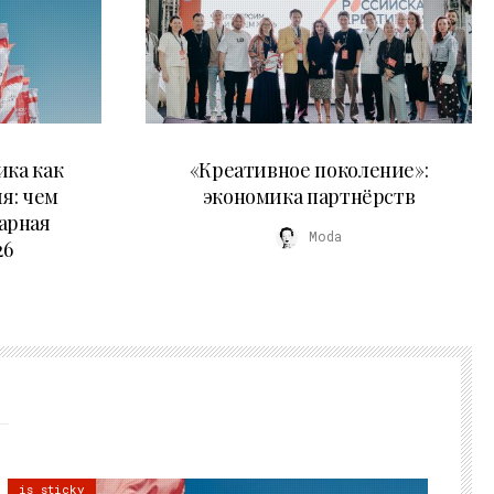
21.07.2026
ика как
«Креативное поколение»:
я: чем
экономика партнёрств
арная
Moda
26
is sticky