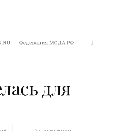
N.RU
Федерация МОДА.РФ
елась для