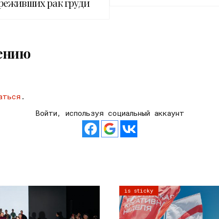
реживших рак груди
ению
аться
.
Войти, используя социальный аккаунт
is sticky