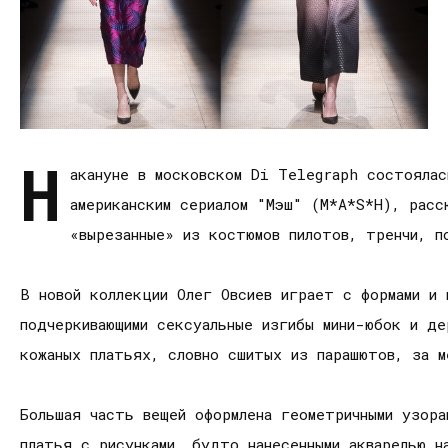
Н
акануне в московском Di Telegraph состоялас
американским сериалом "Мэш" (M*A*S*H), рас
«вырезанные» из костюмов пилотов, тренчи, п
В новой коллекции Олег Овсиев играет с формами и
подчеркивающими сексуальные изгибы мини-юбок и де
кожаных платьях, словно сшитых из парашютов, за 
Большая часть вещей оформлена геометричными узора
платья с рисунками, будто нанесенными акварелью н