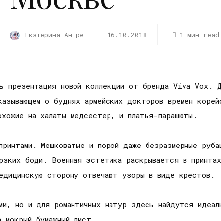
Екатерина Антре
16.10.2018
1 мин read
ь презентация новой коллекции от бренда Viva Vox. Д
сказывающем о буднях армейских докторов времен коре
охожие на халаты медсестер, и платья-парашюты.
 принтами. Мешковатые и порой даже безразмерные руба
рзких боди. Военная эстетика раскрывается в принтах
медицинскую сторону отвечают узоры в виде крестов.
ми, но и для романтичных натур здесь найдутся идеал
а мокрый бумажный лист.