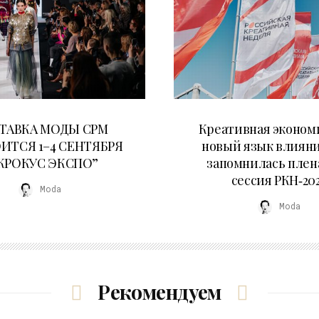
22.07.2026
22.07.2026
ТАВКА МОДЫ CPM
Креативная эконом
ИТСЯ 1–4 СЕНТЯБРЯ
новый язык влияни
“КРОКУС ЭКСПО”
запомнилась плен
сессия РКН‑20
Moda
Moda
Рекомендуем