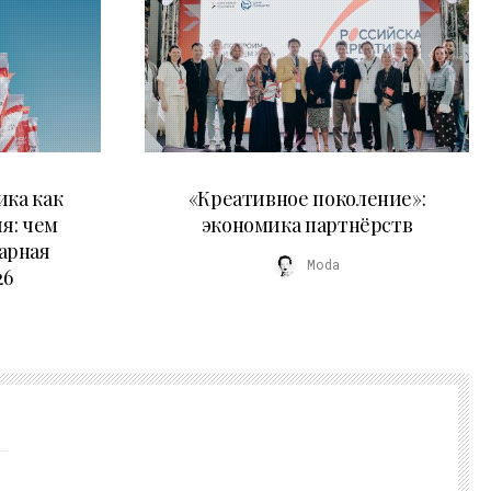
21.07.2026
ика как
«Креативное поколение»:
я: чем
экономика партнёрств
арная
Moda
26