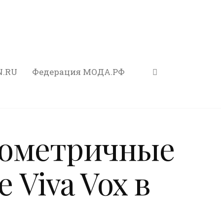
N.RU
Федерация МОДА.РФ
еометричные
 Viva Vox в