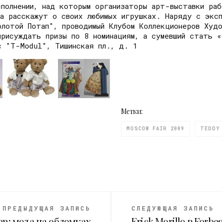
полнении, над которым организаторы арт-выставки раб
а расскажут о своих любимых игрушках. Наряду с эксп
лотой Потап", проводимый Клубом Коллекционеров Худо
рисуждать призы по 8 номинациям, а сумевший стать «
с "Т-Modul", Тишинская пл., д. 1
Метки:
MOSCOW FAIR 2009
TEDDY
ПРЕДЫДУЩАЯ ЗАПИСЬ
СЛЕДУЮЩАЯ ЗАПИСЬ
en: мода на обломках
Erick Morillo в Forbe