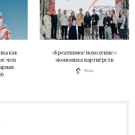
21.07.2026
ика как
«Креативное поколение»:
я: чем
экономика партнёрств
арная
Moda
26