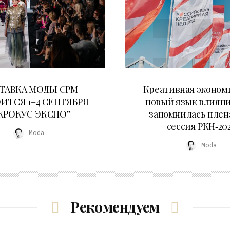
22.07.2026
22.07.2026
ТАВКА МОДЫ CPM
Креативная эконом
ИТСЯ 1–4 СЕНТЯБРЯ
новый язык влияни
“КРОКУС ЭКСПО”
запомнилась плен
сессия РКН‑20
Moda
Moda
Рекомендуем