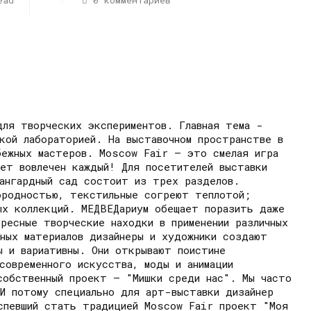
ead
0 комментариев
ля творческих экспериментов. Главная тема -
кой лабораторией. На выставочном пространстве в
бежных мастеров. Moscow Fair – это смелая игра
ет вовлечен каждый! Для посетителей выставки
ангардный сад состоит из трех разделов.
ородностью, текстильные согреют теплотой;
ых коллекций. МЕДВЕДариум обещает поразить даже
ресные творческие находки в применении различных
ных материалов дизайнеры и художники создают
ы и вариативны. Они открывают поистине
современного искусства, моды и анимации
собственный проект – "Мишки среди нас". Мы часто
 И потому специально для арт-выставки дизайнер
Успевший стать традицией Moscow Fair проект "Моя