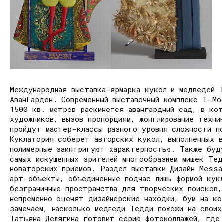
Международная выставка-ярмарка кукол и медведей 
АванГарден. Современный выставочный комплекс Т-Mo
1500 кв. метров раскинется авангардный сад, в ко
художников, вызов пропорциям, жонглирование техн
пройдут мастер-классы разного уровня сложности п
Куклатория соберет авторских кукол, выполненных 
полимерные заинтригуют характерностью. Также буд
самых искушенных зрителей многообразием мишек Те
новаторских приемов. Раздел выставки Дизайн Mess
арт-объекты, объединенные подчас лишь формой кук
безграничные пространства для творческих поисков,
непременно оценят дизайнерские находки, бум на к
замечаем, насколько медведи Тедди похожи на своих
Татьяна Делягина готовит серию фотоколлажей, где