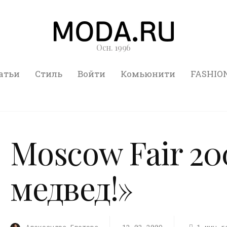
Осн. 1996
атьи
Стиль
Войти
Комьюнити
FASHIO
Moscow Fair 20
медвед!»