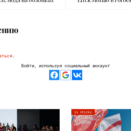
ению
аться
.
Войти, используя социальный аккаунт
is sticky