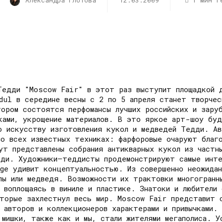
Александра Глотова
12.03.2009
1 мин r
Тедди "Moscow Fair" в этот раз выступит площадкой д
dul в середине весны с 2 по 5 апреля станет творчес
тором состоятся перфомансы лучших российских и зару
иками, укрощение материалов. В это яркое арт-шоу буд
о искусству изготовления кукол и медведей Тедди. Ав
во всех известных техниках: фарфоровые очаруют благ
ут представлены собрания антикварных кукол из частн
дди. Художники–теддисты продемонстрируют самые инте
age удивит концептуальностью. Из совершенно неожидан
лы или медведя. Возможности их трактовки многогранн
 воплощаясь в виниле и пластике. Знатоки и любители 
оторые захлестнул весь мир. Moscow Fair представит 
 авторов и коллекционеров характерами и привычками.
 мишки, также как и мы, стали жителями мегаполиса. 