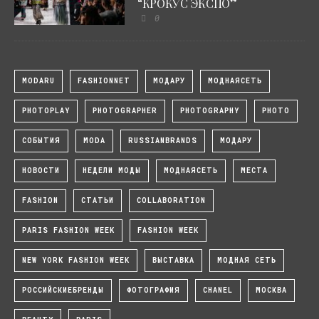
“КРОКУС ЭКСПО”
0
MODARU
FASHIONNET
МОДАРУ
МОДНАЯСЕТЬ
PHOTOPLAY
PHOTOGRAPHER
PHOTOGRAPHY
PHOTO
СОБЫТИЯ
MODA
RUSSIANBRANDS
МОДАРУ
НОВОСТИ
НЕДЕЛИ МОДЫ
МОДНАЯСЕТЬ
МЕСТА
FASHION
СТАТЬИ
COLLABORATION
PARIS FASHION WEEK
FASHION WEEK
NEW YORK FASHION WEEK
ВЫСТАВКА
МОДНАЯ СЕТЬ
РОССИЙСКИЕБРЕНДЫ
ФОТОГРАФИЯ
CHANEL
МОСКВА