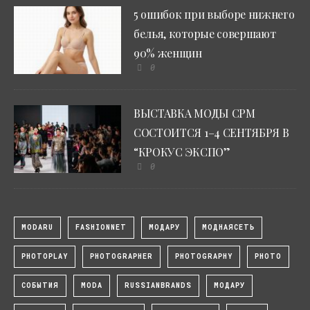
5 ошибок при выборе нижнего
белья, которые совершают
90% женщин
0
ВЫСТАВКА МОДЫ CPM
СОСТОИТСЯ 1–4 СЕНТЯБРЯ В
“КРОКУС ЭКСПО”
0
MODARU
FASHIONNET
МОДАРУ
МОДНАЯСЕТЬ
PHOTOPLAY
PHOTOGRAPHER
PHOTOGRAPHY
PHOTO
СОБЫТИЯ
MODA
RUSSIANBRANDS
МОДАРУ