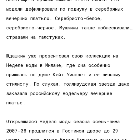
модели дефилировали по подиуму в серебряных
вечерних платьях. Серебристо-белое,
серебристо-чёрное. Мужчины также поблёскивали…
стразами на галстуках.
Юдашкин уже презентовал свою коллекцию на
Неделе моды в Милане, где она особенно
пришлась по душе Кейт Уинслет и её личному
стилисту. По слухам, голливудская звезда даже
заказала российскому модельеру вечернее
платье.
Открывшаяся Неделя моды сезона осень-зима
2007-08 продлится в Гостином дворе до 29
марта, и лишь показ Игоря Чапурина вынесен на