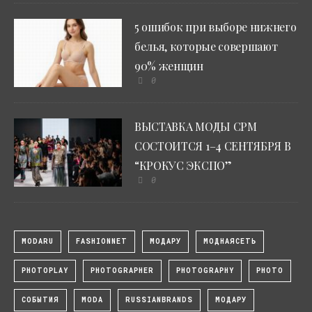
5 ошибок при выборе нижнего
белья, которые совершают
90% женщин
0
ВЫСТАВКА МОДЫ CPM
СОСТОИТСЯ 1–4 СЕНТЯБРЯ В
“КРОКУС ЭКСПО”
0
MODARU
FASHIONNET
МОДАРУ
МОДНАЯСЕТЬ
PHOTOPLAY
PHOTOGRAPHER
PHOTOGRAPHY
PHOTO
СОБЫТИЯ
MODA
RUSSIANBRANDS
МОДАРУ