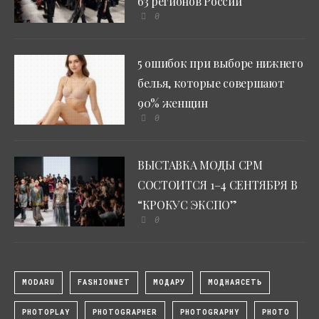
63 регионов России
0
5 ошибок при выборе нижнего
белья, которые совершают
90% женщин
0
ВЫСТАВКА МОДЫ CPM
СОСТОИТСЯ 1–4 СЕНТЯБРЯ В
“КРОКУС ЭКСПО”
0
MODARU
FASHIONNET
МОДАРУ
МОДНАЯСЕТЬ
PHOTOPLAY
PHOTOGRAPHER
PHOTOGRAPHY
PHOTO