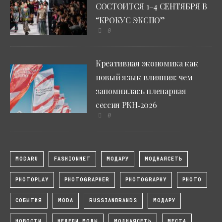
СОСТОИТСЯ 1–4 СЕНТЯБРЯ В
“КРОКУС ЭКСПО”
0
Креативная экономика как
новый язык влияния: чем
запомнилась пленарная
сессия РКН‑2026
0
MODARU
FASHIONNET
МОДАРУ
МОДНАЯСЕТЬ
PHOTOPLAY
PHOTOGRAPHER
PHOTOGRAPHY
PHOTO
СОБЫТИЯ
MODA
RUSSIANBRANDS
МОДАРУ
НОВОСТИ
НЕДЕЛИ МОДЫ
МОДНАЯСЕТЬ
МЕСТА