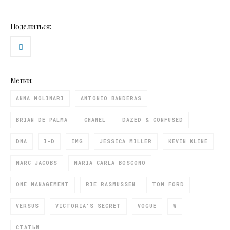
Поделиться:
Метки:
ANNA MOLINARI
ANTONIO BANDERAS
BRIAN DE PALMA
CHANEL
DAZED & CONFUSED
DNA
I-D
IMG
JESSICA MILLER
KEVIN KLINE
MARC JACOBS
MARIA CARLA BOSCONO
ONE MANAGEMENT
RIE RASMUSSEN
TOM FORD
VERSUS
VICTORIA'S SECRET
VOGUE
W
СТАТЬИ