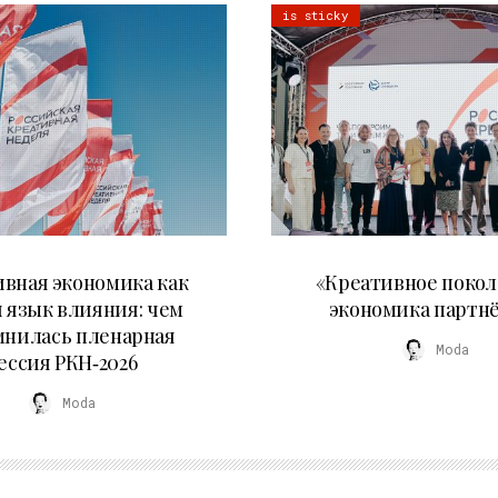
is sticky
22.07.2026
21.07.2026
вная экономика как
«Креативное покол
 язык влияния: чем
экономика партн
мнилась пленарная
Moda
ессия РКН‑2026
Moda