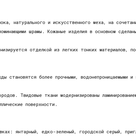
ока, натурального и искусственного меха, на сочетан
поминающими шрамы. Кожаные изделия в основном сделан
низируется отделкой из легких тонких материалов, по
жды становятся более прочными, водонепроницаемыми и 
родов. Твидовые ткани модернизированы ламинированием
ллические поверхности.
вках: янтарный, едко-зеленый, городской серый, приг