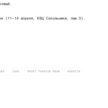
ковый.
ow (11-14 апреля, КВЦ Сокольники, пав.3).
ANS
ISPO
SPORT FASHION SHOW
НОВОСТИ