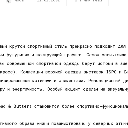
Moda
22.02.2002
1 мин read
овый крутой спортивный стиль прекрасно подходит для
ни футуризма и шокирующей графики. Сезон осень/зима 
вы современной спортивной одежды берут истоки в аме
окросс). Коллекции верхней одежды выставок ISPO и B
изированными мотивами и элементами. Революционный д
ру и энергичность. Особый акцент сделан на визуальн
ead & Butter) становится более спортивно-функционал
тивного образа жизни позаимствованы у северных этни