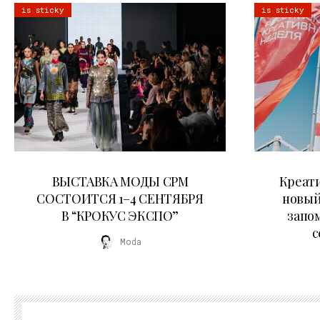
is sticky
is sticky
22.07.2026
ВЫСТАВКА МОДЫ CPM
Креати
СОСТОИТСЯ 1–4 СЕНТЯБРЯ
новый
В “КРОКУС ЭКСПО”
запо
с
Moda