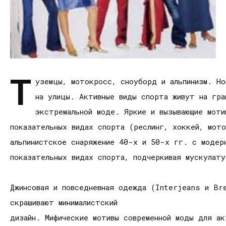
Т
уземцы, мотокросс, сноуборд и альпинизм. Н
на улицы. Активные виды спорта живут на гра
экстремальной моде. Яркие и вызывающие моти
показательных видах спорта (реслинг, хоккей, мот
альпинистское снаряжение 40-х и 50-х гг. с модерн
показательных видах спорта, подчеркивая мускулату
Джинсовая и повседневная одежда (Interjeans и Br
скрашивают минималистский
дизайн. Мифические мотивы современной моды для ак