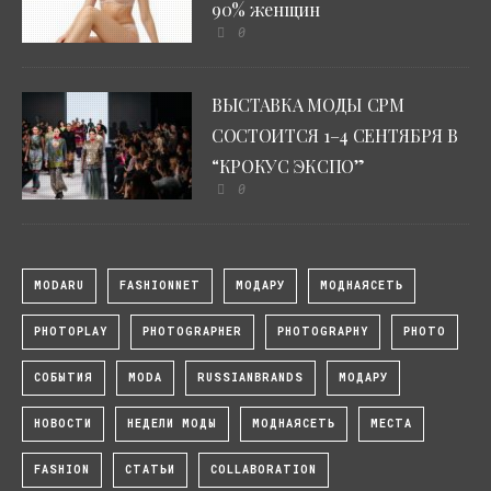
90% женщин
0
ВЫСТАВКА МОДЫ CPM
СОСТОИТСЯ 1–4 СЕНТЯБРЯ В
“КРОКУС ЭКСПО”
0
MODARU
FASHIONNET
МОДАРУ
МОДНАЯСЕТЬ
PHOTOPLAY
PHOTOGRAPHER
PHOTOGRAPHY
PHOTO
СОБЫТИЯ
MODA
RUSSIANBRANDS
МОДАРУ
НОВОСТИ
НЕДЕЛИ МОДЫ
МОДНАЯСЕТЬ
МЕСТА
FASHION
СТАТЬИ
COLLABORATION