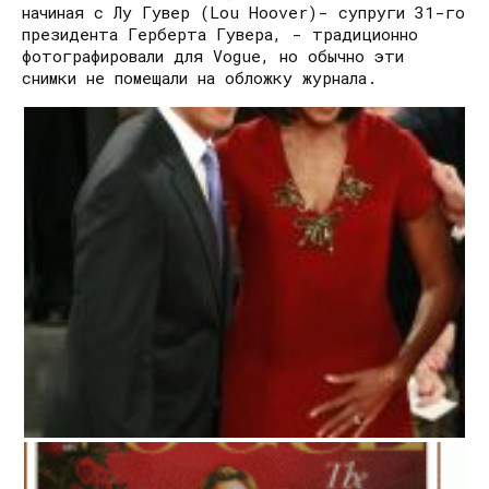
начиная с Лу Гувер (Lou Hoover)- супруги 31-го
президента Герберта Гувера, - традиционно
фотографировали для Vogue, но обычно эти
снимки не помещали на обложку журнала.