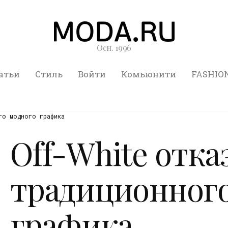
Осн. 1996
атьи
Стиль
Войти
Комьюнити
FASHIO
го модного графика
Off-White отка
традиционного
графика