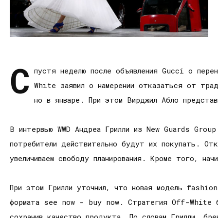
С
пустя неделю после объявления Gucci о пере
White заявил о намерении отказаться от трад
но в январе. При этом Вирджил Абло представ
В интервью WWD Андреа Грилли из New Guards Group
потребители действительно будут их покупать. Отк
увеличиваем свободу планирования. Кроме того, нач
При этом Грилли уточнил, что новая модель fashio
формата see now - buy now. Стратегия Off-White б
сохранив качество продукта. По словам Грилли, бр