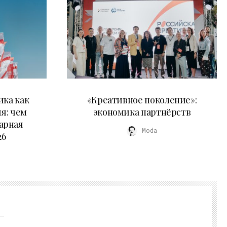
21.07.2026
ика как
«Креативное поколение»:
я: чем
экономика партнёрств
арная
Moda
26