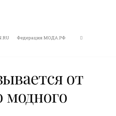
N.RU
Федерация МОДА.РФ
зывается от
 модного