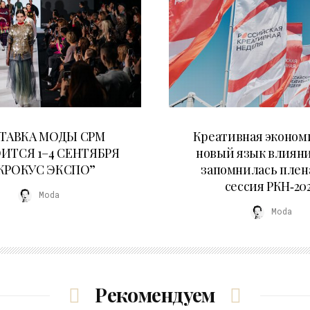
22.07.2026
22.07.2026
ТАВКА МОДЫ CPM
Креативная эконом
ИТСЯ 1–4 СЕНТЯБРЯ
новый язык влияни
“КРОКУС ЭКСПО”
запомнилась плен
сессия РКН‑20
Moda
Moda
Рекомендуем