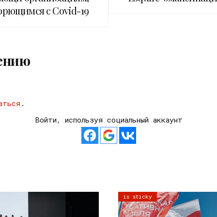
орющимся с Covid-19
ению
аться
.
Войти, используя социальный аккаунт
is sticky