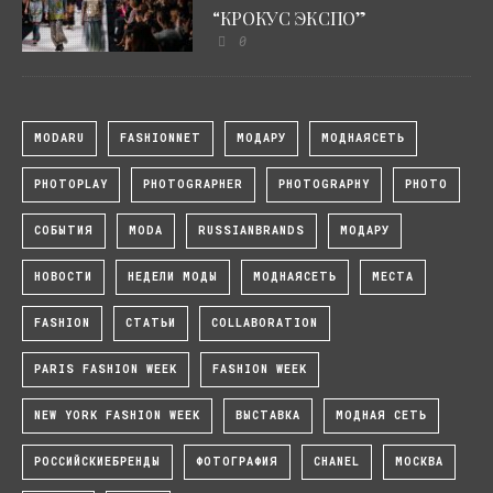
“КРОКУС ЭКСПО”
0
MODARU
FASHIONNET
МОДАРУ
МОДНАЯСЕТЬ
PHOTOPLAY
PHOTOGRAPHER
PHOTOGRAPHY
PHOTO
СОБЫТИЯ
MODA
RUSSIANBRANDS
МОДАРУ
НОВОСТИ
НЕДЕЛИ МОДЫ
МОДНАЯСЕТЬ
МЕСТА
FASHION
СТАТЬИ
COLLABORATION
PARIS FASHION WEEK
FASHION WEEK
NEW YORK FASHION WEEK
ВЫСТАВКА
МОДНАЯ СЕТЬ
РОССИЙСКИЕБРЕНДЫ
ФОТОГРАФИЯ
CHANEL
МОСКВА