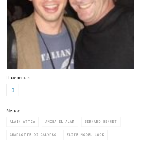
Поделиться:
Метки:
ALAIN ATTIA
AMINA EL ALAM
BERNARD HENNET
CHARLOTTE DI CALYPSO
ELITE MODEL LOOK