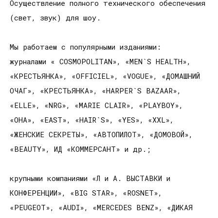
Осуществление полного технического обеспечения
(свет, звук) для шоу.
Мы работаем с популярными изданиями:
журналами « COSMOPOLITAN», «MEN`S HEALTH»,
«КРЕСТЬЯНКА», «OFFICIEL», «VOGUE», «ДОМАШНИЙ
ОЧАГ», «КРЕСТЬЯНКА», «HARPER`S BAZAAR»,
«ELLE», «NRG», «MARIE CLAIR», «PLAYBOY»,
«ОНА», «EAST», «HAIR`S», «YES», «XXL»,
«ЖЕНСКИЕ СЕКРЕТЫ», «АВТОПИЛОТ», «ДОМОВОЙ»,
«BEAUTY», ИД «КОММЕРСАНТ» и др.;
крупными компаниями «Л и А. ВЫСТАВКИ и
КОНФЕРЕНЦИИ», «BIG STAR», «ROSNET»,
«PEUGEOT», «AUDI», «MERCEDES BENZ», «ДИКАЯ