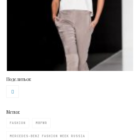
Поделиться:
Метки:
FASHION
MBFWR
MERCEDES-BENZ FASHION WEEK RUSSIA