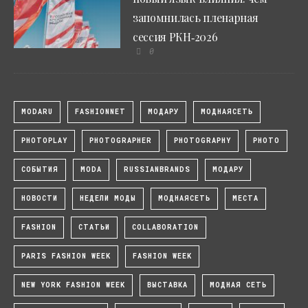
запомнилась пленарная
сессия РКН‑2026
0
MODARU
FASHIONNET
МОДАРУ
МОДНАЯСЕТЬ
PHOTOPLAY
PHOTOGRAPHER
PHOTOGRAPHY
PHOTO
СОБЫТИЯ
MODA
RUSSIANBRANDS
МОДАРУ
НОВОСТИ
НЕДЕЛИ МОДЫ
МОДНАЯСЕТЬ
МЕСТА
FASHION
СТАТЬИ
COLLABORATION
PARIS FASHION WEEK
FASHION WEEK
NEW YORK FASHION WEEK
ВЫСТАВКА
МОДНАЯ СЕТЬ