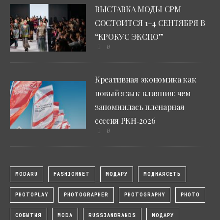
ВЫСТАВКА МОДЫ CPM
СОСТОИТСЯ 1–4 СЕНТЯБРЯ В
“КРОКУС ЭКСПО”
0
Креативная экономика как
новый язык влияния: чем
запомнилась пленарная
сессия РКН‑2026
0
MODARU
FASHIONNET
МОДАРУ
МОДНАЯСЕТЬ
PHOTOPLAY
PHOTOGRAPHER
PHOTOGRAPHY
PHOTO
СОБЫТИЯ
MODA
RUSSIANBRANDS
МОДАРУ